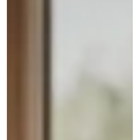
perfekten Brunch – von Bärlauchbrötchen über Lachs-
Omelett bis zur orientalischen Lamm