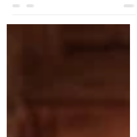
Senhoog Gastgeber
12. Nov. 2025
2 Min. Lesezeit
Kleine Auszeiten im Büro – Inspiration
und Ruhe für zwischendurch
Um das Arbeitspensum zu schaffen und dabei kreativ zu
bleiben, braucht es bewusste Pausen und kleine Rituale.
Schon wenige Minuten reichen, um neue Energie zu
schöpfen: ein Kaffee abseits des Schreibtischs, tiefe
Bauchatmung, Nackenübungen oder eine kurze Auszeit mit
geschlossenen Augen. Wir von Senhoog haben Tipps
zusammengetragen, die den Kopf frei machen.