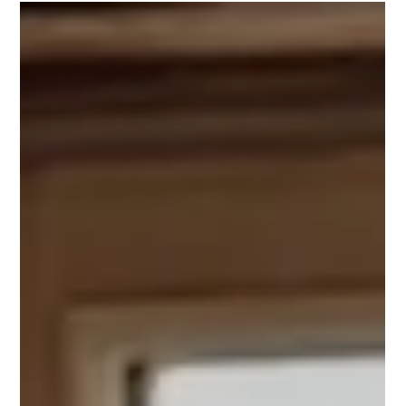
Senhoog Gastgeber
12. Nov. 2025
4 Min. Lesezeit
Brunchtime!
Haben Sie gewusst, dass der Brunch keine moderne
Erfindung ist? Schon Ende des 19. Jahrhunderts feierten die
Briten ihre genussvollen Vormittage mit kleinen Köstlichkeiten
– später machten die Amerikaner daraus ein
gesellschaftliches Ereignis. Heute steht „Brunchen“ für das,
was wir alle suchen: Zeit, Geschmack und gute Gespräche.
Entdecken Sie hier die schönsten Ideen und Rezepte für Ihren