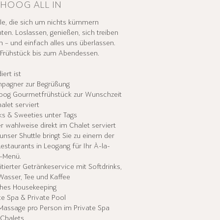
HOOG ALL IN
lle, die sich um nichts kümmern
en. Loslassen, genießen, sich treiben
n – und einfach alles uns überlassen.
Frühstück bis zum Abendessen.
iert ist
pagner zur Begrüßung
oog Gourmetfrühstück zur Wunschzeit
alet serviert
s & Sweeties unter Tags
r wahlweise direkt im Chalet serviert
unser Shuttle bringt Sie zu einem der
estaurants in Leogang für Ihr À-la-
-Menü.
itierter Getränkeservice mit Softdrinks,
 Wasser, Tee und Kaffee
ches Housekeeping
te Spa & Private Pool
Massage pro Person im Private Spa
 Chalets