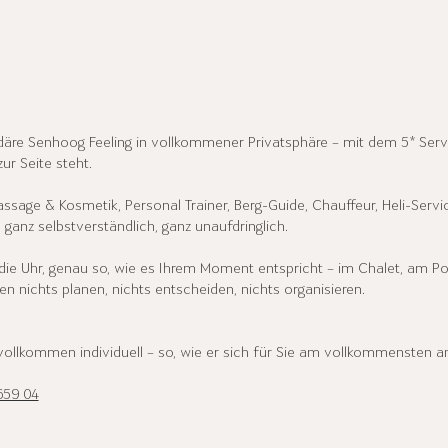
ndäre Senhoog Feeling in vollkommener Privatsphäre – mit dem 5* Se
ur Seite steht.
assage & Kosmetik, Personal Trainer, Berg-Guide, Chauffeur, Heli-Servi
, ganz selbstverständlich, ganz unaufdringlich.
 die Uhr, genau so, wie es Ihrem Moment entspricht – im Chalet, am Po
en nichts planen, nichts entscheiden, nichts organisieren.
vollkommen individuell – so, wie er sich für Sie am vollkommensten an
659 04