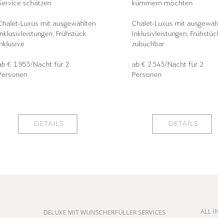
Service schätzen
kümmern möchten
Chalet-Luxus mit ausgewählten
Chalet-Luxus mit ausgewä
Inklusivleistungen, Frühstück
Inklusivleistungen, Frühstüc
inklusive
zubuchbar
ab € 1.953/Nacht für 2
ab € 2.543/Nacht für 2
Personen
Personen
DETAILS
DETAILS
ALL I
DELUXE MIT WUNSCHERFÜLLER SERVICES