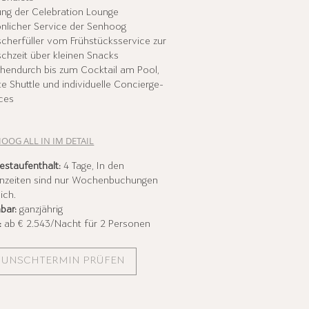
ng der Celebration Lounge
nlicher Service der Senhoog
herfüller vom Frühstücksservice zur
hzeit über kleinen Snacks
hendurch bis zum Cocktail am Pool,
te Shuttle und individuelle Concierge-
ces
OOG ALL IN IM DETAIL
estaufenthalt:
4 Tage, In den
enzeiten sind nur Wochenbuchungen
ich.
bar:
ganzjährig
:
ab € 2.543/Nacht für 2 Personen
UNSCHTERMIN PRÜFEN