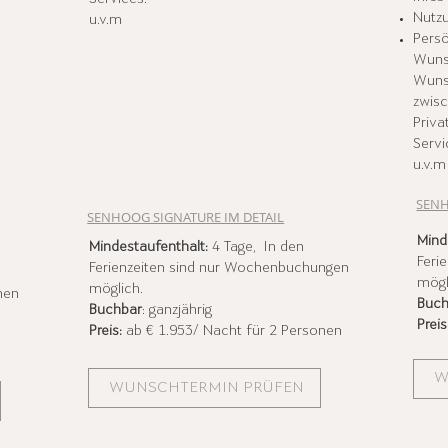
Nutzu
u.v.m
Persö
Wunsc
Wunsc
zwisc
Priva
Servi
u.v.m
SENH
SENHOOG SIGNATURE IM DETAIL
Mind
Mindestaufenthalt:
4 Tage, In den
Feri
Ferienzeiten sind nur Wochenbuchungen
mögl
möglich.
nen
Buch
Buchbar
: ganzjährig
Preis
Preis:
ab € 1.953/ Nacht für 2 Personen
W
WUNSCHTERMIN PRÜFEN