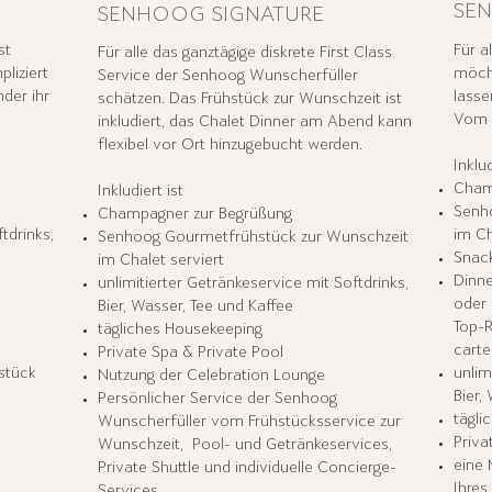
SEN
SENHOOG SIGNATURE
st
Für a
Für alle das ganztägige diskrete First Class
liziert
möcht
Service der Senhoog Wunscherfüller
nder ihr
lasse
schätzen. Das Frühstück zur Wunschzeit ist
Vom 
inkludiert, das Chalet Dinner am Abend kann
flexibel vor Ort hinzugebucht werden.
Inklud
Cham
Inkludiert ist
Senh
Champagner zur Begrüßung
tdrinks,
im Ch
Senhoog Gourmetfrühstück zur Wunschzeit
Snack
im Chalet serviert
Dinne
unlimitierter Getränkeservice mit Softdrinks,
oder 
Bier, Wasser, Tee und Kaffee
Top-R
tägliches Housekeeping
carte
Private Spa & Private Pool
stück
unlim
Nutzung der Celebration Lounge
Bier,
Persönlicher Service der Senhoog
tägli
Wunscherfüller vom Frühstücksservice zur
Priva
Wunschzeit, Pool- und Getränkeservices,
eine 
Private Shuttle und individuelle Concierge-
Ihres
Services.