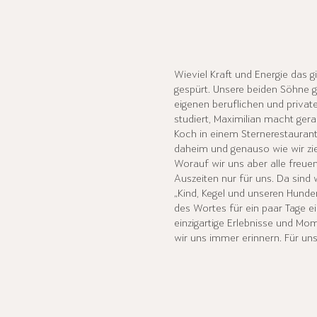
Wieviel Kraft und Energie das gi
gespürt. Unsere beiden Söhne 
eigenen beruflichen und privat
studiert, Maximilian macht ger
Koch in einem Sternerestaurant.
daheim und genauso wie wir zi
Worauf wir uns aber alle freuen,
Auszeiten nur für uns. Da sind
„Kind, Kegel und unseren Hunde
des Wortes für ein paar Tage e
einzigartige Erlebnisse und Mom
wir uns immer erinnern. Für uns