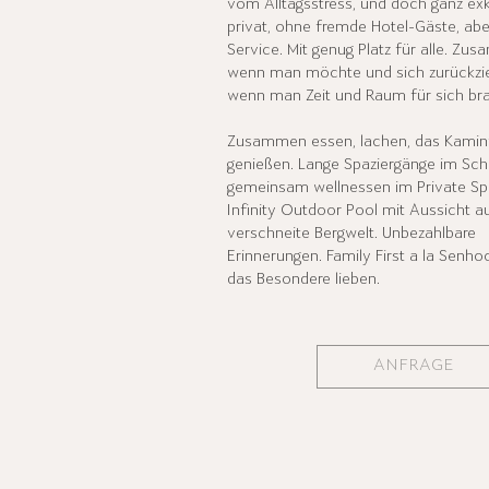
vom Alltagsstress, und doch ganz exk
privat, ohne fremde Hotel-Gäste, abe
Service. Mit genug Platz für alle. Zu
wenn man möchte und sich zurückzi
wenn man Zeit und Raum für sich br
Zusammen essen, lachen, das Kamin
genießen. Lange Spaziergänge im Sc
gemeinsam wellnessen im Private S
Infinity Outdoor Pool mit Aussicht au
verschneite Bergwelt. Unbezahlbare
Erinnerungen. Family First a la Senhoog
das Besondere lieben.
ANFRAGE