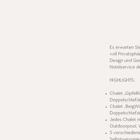
Es erwarten Sie
voll Privatsph
Design und Gem
Hotelservice d
HIGHLIGHTS:
Chalet „GipfelK
Doppelschlafz
Chalet „BergWä
Doppelschlafz
Jedes Chalet mi
Outdoorpool, 
5 verschieden
Selbstversorger