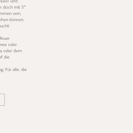
lusiv und
r doch mit 5*
sammen sein,
ehen können,
aucht.
feuer
hnee oder
pa oder dem
f die
. Für alle, die