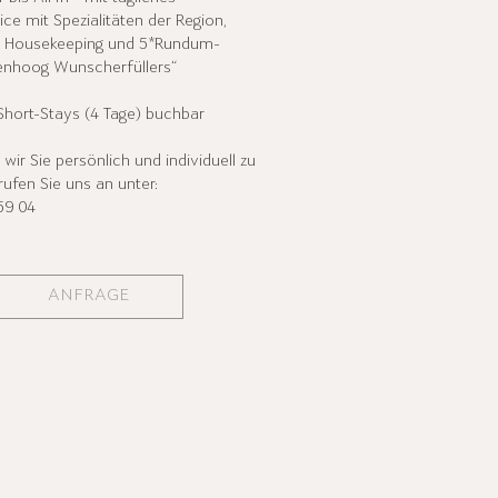
ice mit Spezialitäten der Region,
k, Housekeeping und 5*Rundum-
enhoog Wunscherfüllers“
 Short-Stays (4 Tage) buchbar
ir Sie persönlich und individuell zu
 rufen Sie uns an unter:
59 04
ANFRAGE