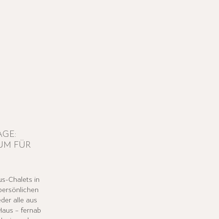
AGE:
UM FÜR
us-Chalets in
persönlichen
der alle aus
 Haus – fernab