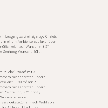
 in Leogang zwei einzigartige Chalets
äre in einem Ambiente aus luxuriösem
ütlichkeit - auf Wunsch mit 5*
er Senhoog Wunscherfüller.
reuzLiebe“
250m² mit 3
immern mit separaten Bädern
rtsGeist“
180 m² mit 2
immern mit separaten Bädern
t Private Spa, 32° Infinity
Wellnessterrassen
e Servicekategorien nach Wahl von
 bis All In - mit tägliches